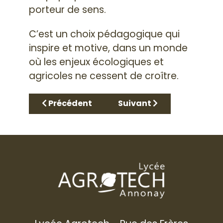
porteur de sens.
C’est un choix pédagogique qui
inspire et motive, dans un monde
où les enjeux écologiques et
agricoles ne cessent de croître.
Article précédent : Tout savoir sur cap agri
Article suivant : Commen
Précédent
Suivant