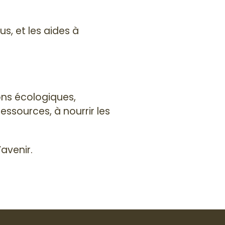
s, et les aides à
ions écologiques,
essources, à nourrir les
’avenir.
urs en agriculture