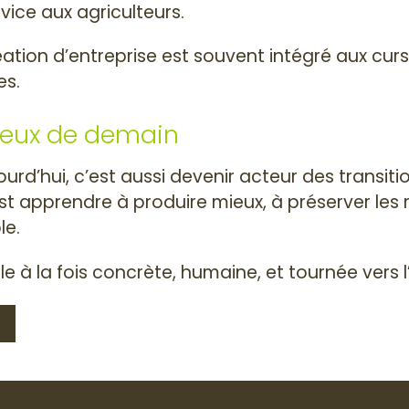
vice aux agriculteurs.
ion d’entreprise est souvent intégré aux cursu
es.
jeux de demain
ourd’hui, c’est aussi devenir acteur des transit
est apprendre à produire mieux, à préserver les r
le.
le à la fois concrète, humaine, et tournée vers l
ir sur bac stav : options et parcours en agriculture
ivant : Tout savoir sur cap agricole : options et parco