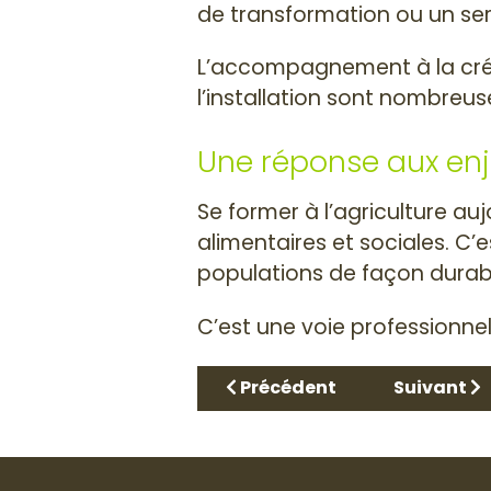
de transformation ou un ser
L’accompagnement à la créat
l’installation sont nombreus
Une réponse aux en
Se former à l’agriculture auj
alimentaires et sociales. C’
populations de façon durab
C’est une voie professionnel
Article précédent : Tout savo
Article su
Précédent
Suivant