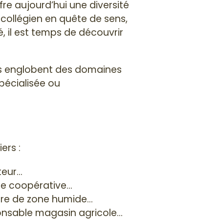
fre aujourd’hui une diversité
ollégien en quête de sens,
, il est temps de découvrir
 Ils englobent des domaines
spécialisée ou
ers :
lteur…
 de coopérative…
naire de zone humide…
ponsable magasin agricole…